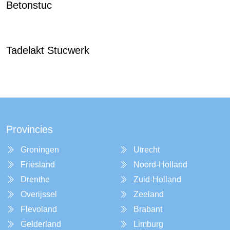
Betonstuc
Tadelakt Stucwerk
Provincies
Groningen
Utrecht
Friesland
Noord-Holland
Drenthe
Zuid-Holland
Overijssel
Zeeland
Flevoland
Brabant
Gelderland
Limburg