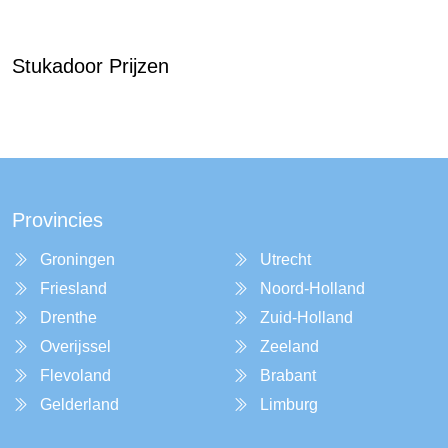
Stukadoor Prijzen
Provincies
Groningen
Utrecht
Friesland
Noord-Holland
Drenthe
Zuid-Holland
Overijssel
Zeeland
Flevoland
Brabant
Gelderland
Limburg